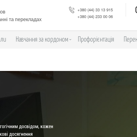
+380 (44) 33 13 915
Мов
+380 (44) 233 00 06
нні та перекладах
оли
Навчання за кордоном
Профорієнтація
Пере
гогічним досвідом, кожен
укові досягнення