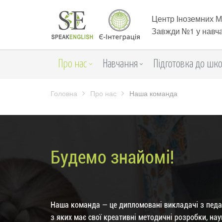
Центр Іноземних 
Завжди №1 у навча
Про нас
Навчання
Підготовка до шк
Головна
Про нас
Наша команда
Будемо знайомі!
Наша команда — це дипломовані викладачі з педа
з яких має свої креативні методичні розробки, на