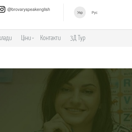
@brovaryspeakenglish
Укр
Рус
клади
Ціни
Контакти
3Д Тур