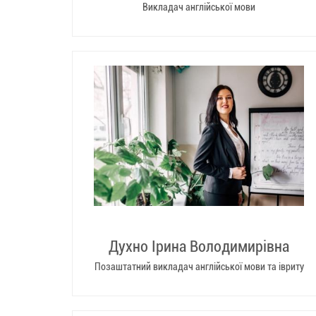
Викладач англійської мови
Духно Ірина Володимирівна
Позаштатний викладач англійської мови та івриту