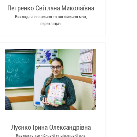
Петренко Світлана Миколаївна
Викладач іспанської та англійської мов,
перекладач
Луєнко Ірина Олександрівна
Викладач англійської та німецької мов