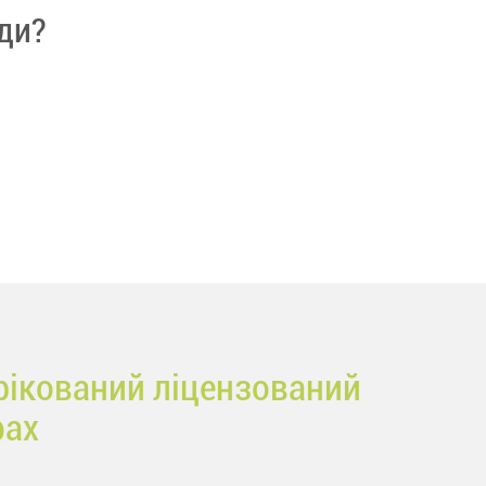
ди?
ікований ліцензований
рах