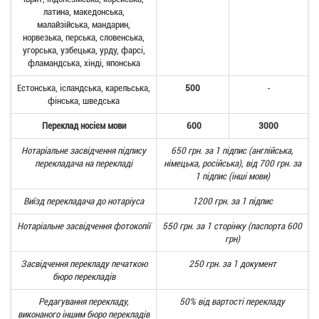
латина, македонська,
малайзійська, мандарин,
норвезька, перська, словенська,
угорська, узбецька, урду, фарсі,
фламандська, хінді, японська
Естонська, ісландська, карельська,
500
-
фінська, шведська
Переклад носієм мови
600
3000
Нотаріальне засвідчення підпису
650 грн. за 1 підпис (англійська,
перекладача на перекладі
німецька, російська), від 700 грн. за
1 підпис (інші мови)
Виїзд перекладача до нотаріуса
1200 грн. за 1 підпис
Нотаріальне засвідчення фотокопії
550 грн. за 1 сторінку (паспорта 600
грн)
Засвідчення перекладу печаткою
250 грн. за 1 документ
бюро перекладів
Редагування перекладу,
50% від вартості перекладу
виконаного іншим бюро перекладів