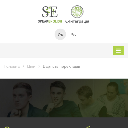
Укр
Рус
Дивіть
катало
Головна
Ціни
Вартість перекладів