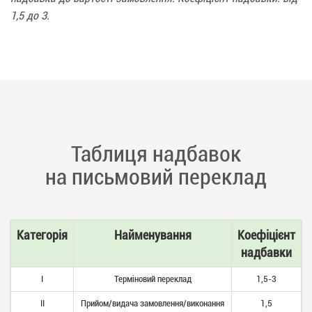
1,5 до 3.
Таблиця надбавок
на письмовий переклад
Категорія
Найменування
Коефіцієнт
надбавки
І
Терміновий переклад
1,5-3
ІІ
Прийом/видача замовлення/виконання
1,5