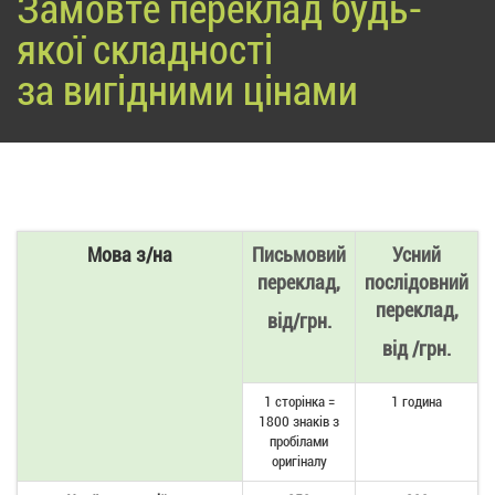
Замовте переклад будь-
якої складності
за вигідними цінами
Мова з/на
Письмовий
Усний
переклад,
послідовний
переклад,
від/грн.
від /грн.
1 сторінка =
1 година
1800 знаків з
пробілами
оригіналу