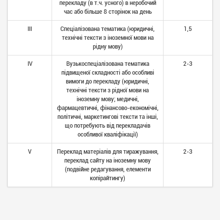
перекладу (в т.ч. усного) в неробочий
час або більше 8 сторінок на день
ІІІ
Спеціалізована тематика (юридичні,
1,5
технічні тексти з іноземної мови на
рідну мову)
ІV
Вузькоспеціалізована тематика
2-3
підвищеної складності або особливі
вимоги до перекладу (юридичні,
технічні тексти з рідної мови на
іноземну мову; медичні,
фармацевтичні, фінансово-економічні,
політичні, маркетингові тексти та інші,
що потребують від перекладачів
особливої кваліфікації)
V
Переклад матеріалів для тиражування,
2-3
переклад сайту на іноземну мову
(подвійне редагування, елементи
копірайтингу)