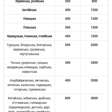
Українська, російська
350
800
Англійська
400
1200
Німецька
450
1200
Польська
350
1200
Французька, іспанська, італійська
450
1500
Турецька, білоруська, болгарська,
500
2000
вірменська, грузинська,
португальська
Чеська, румунська, грецька,
450
2000
молдавська,словацька, сербська,
хорватська
Азербайджанська, литовська,
450
2000
латиська, казахська, таджицька,
татарська, туркменська
Китайська, албанська, арабська,
800
3000
в'єтнамська, голландська
(нідерландська), датська, дарі,
іврит, індонезійська, корейська,