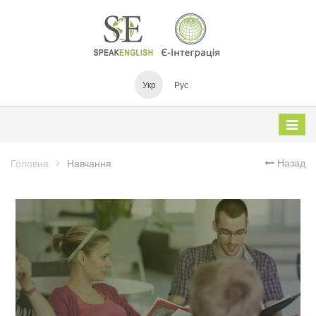
Укр
Рус
Дивіть
катало
Назад
Головна
Навчання